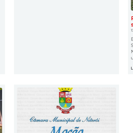
1
E
S
N
L