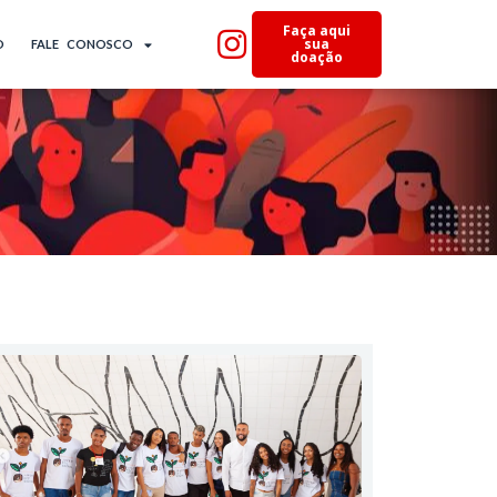
Faça aqui
sua
O
FALE CONOSCO
doação