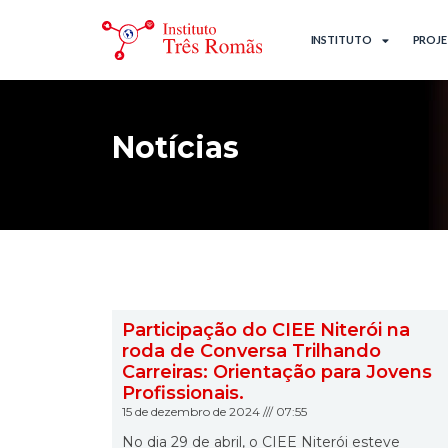
INSTITUTO
PROJ
Notícias
Participação do CIEE Niterói na
roda de Conversa Trilhando
Carreiras: Orientação para Jovens
Profissionais.
15 de dezembro de 2024
07:55
No dia 29 de abril, o CIEE Niterói esteve