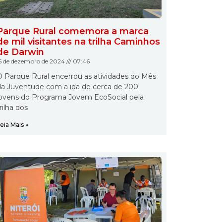
Parque Rural comemora a marca
de mil visitantes na trilha Caminhos
de Darwin
5 de dezembro de 2024
07:46
 Parque Rural encerrou as atividades do Mês
da Juventude com a ida de cerca de 200
jovens do Programa Jovem EcoSocial pela
rilha dos
eia Mais »