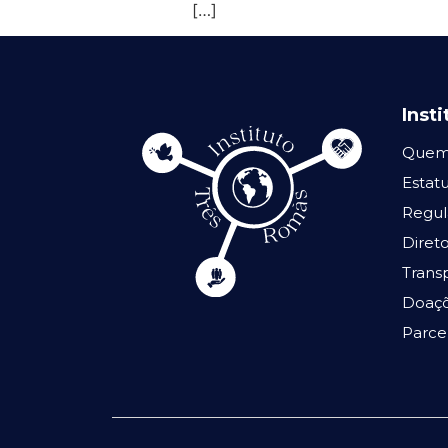
[…]
Insti
Quem
Estat
Regul
Direto
Trans
Doaç
Parce