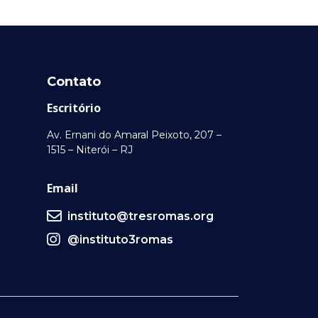
Contato
Escritório
Av. Ernani do Amaral Peixoto, 207 –
1515 – Niterói – RJ
Email
instituto@tresromas.org
@instituto3romas