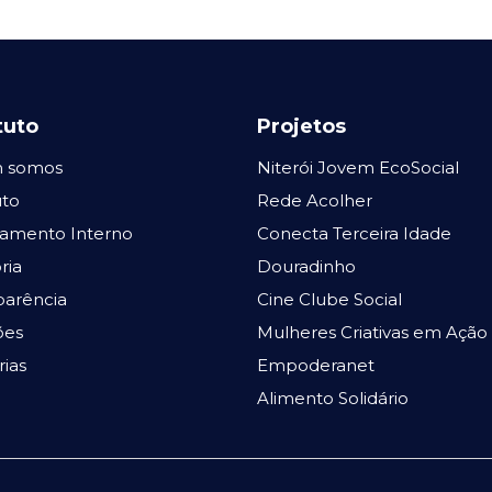
tuto
Projetos
 somos
Niterói Jovem EcoSocial
uto
Rede Acolher
amento Interno
Conecta Terceira Idade
ria
Douradinho
parência
Cine Clube Social
ões
Mulheres Criativas em Ação
rias
Empoderanet
Alimento Solidário